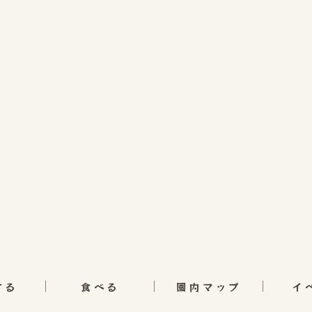
する
食べる
園内マップ
イ