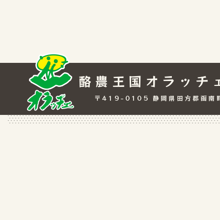
酪農王国オラッチ
〒419-0105 静岡県田方郡函南